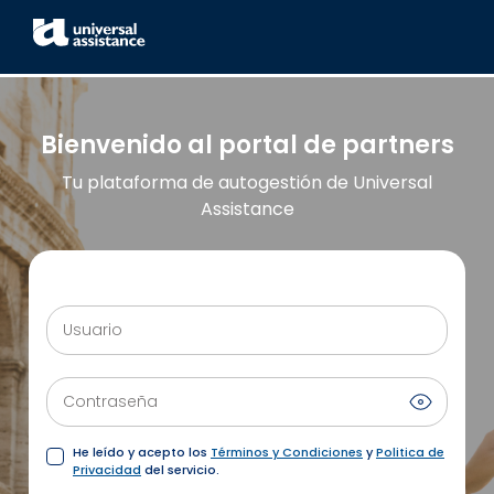
Bienvenido al portal de partners
Tu plataforma de autogestión de Universal
Assistance
Usuario
Contraseña
He leído y acepto los
Términos y Condiciones
y
Politica de
Privacidad
del servicio.